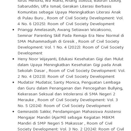
Idrus Hentihu, Wa Rianti, Anang Solissa, Badrun Litiloly,
Sabaruddin, Ulfa Ismail,
Gerakan Literasi Berbasis
Komunitas sebagai Upaya Meningkatkan Literasi Anak
di Pulau Buru
,
Room of Civil Society Development: Vol.
4 No. 6 (2025): Room of Civil Society Development
Prianggi Amelasasih, Awang Setiawan Wicaksono,
Seminar Parenting Skill Pada Remaja Era New Normal di
SMA Muhammadiyah di Gresik
,
Room of Civil Society
Development: Vol. 1 No. 4 (2022): Room of Civil Society
Development
Heny Noor Wijayanti,
Edukasi Kesehatan Gigi dan Mulut
dalam Upaya Meningkatkan Kesehatan Gigi pada Anak
Sekolah Dasar
,
Room of Civil Society Development: Vol.
2 No. 4 (2023): Room of Civil Society Development
Mudatsir Mudatsir, Santy Monica,
Penguatan Lembaga
dan Guru dalam Penanganan dan Pencegahan Bullying,
Kekerasan Seksual dan Intoleransi di SMA Negeri 2
Merauke
,
Room of Civil Society Development: Vol. 3
No. 5 (2024): Room of Civil Society Development
Geminastiti Sakkir,
Pendampingan Mahasiswa Asistensi
Mengajar Mandiri (AjarMI) sebagai Kegiatan MBKM
Mandiri di SMP Negeri 5 Makassar
,
Room of Civil
Society Development: Vol. 3 No. 2 (2024): Room of Civil