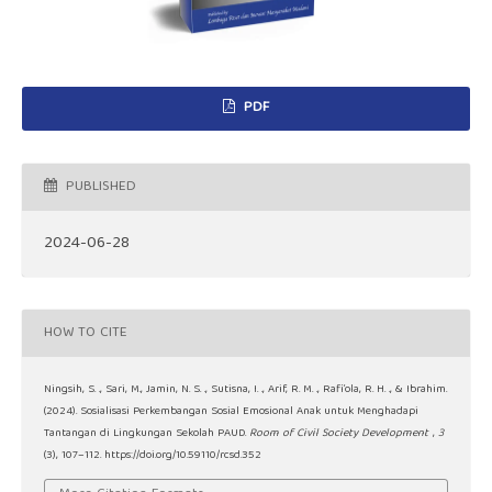
PDF
PUBLISHED
2024-06-28
HOW TO CITE
Ningsih, S. ., Sari, M., Jamin, N. S. ., Sutisna, I. ., Arif, R. M. ., Rafi’ola, R. H. ., & Ibrahim.
(2024). Sosialisasi Perkembangan Sosial Emosional Anak untuk Menghadapi
Tantangan di Lingkungan Sekolah PAUD.
Room of Civil Society Development
,
3
(3), 107–112. https://doi.org/10.59110/rcsd.352