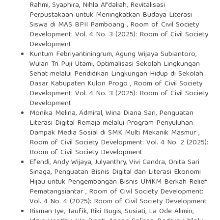
Rahmi, Syaphira, Nihla Afdaliah,
Revitalisasi
Perpustakaan untuk Meningkatkan Budaya Literasi
Siswa di MAS BPII Pamboang
,
Room of Civil Society
Development: Vol. 4 No. 3 (2025): Room of Civil Society
Development
Kuntum Febriyantiningrum, Agung Wijaya Subiantoro,
Wulan Tri Puji Utami,
Optimalisasi Sekolah Lingkungan
Sehat melalui Pendidikan Lingkungan Hidup di Sekolah
Dasar Kabupaten Kulon Progo
,
Room of Civil Society
Development: Vol. 4 No. 3 (2025): Room of Civil Society
Development
Monika Melina, Admiral, Wina Diana Sari,
Penguatan
Literasi Digital Remaja melalui Program Penyuluhan
Dampak Media Sosial di SMK Multi Mekanik Masmur
,
Room of Civil Society Development: Vol. 4 No. 2 (2025):
Room of Civil Society Development
Efendi, Andy Wijaya, Julyanthry, Vivi Candra, Onita Sari
Sinaga,
Penguatan Bisnis Digital dan Literasi Ekonomi
Hijau untuk Pengembangan Bisnis UMKM Berkah Relief
Pematangsiantar
,
Room of Civil Society Development:
Vol. 4 No. 4 (2025): Room of Civil Society Development
Risman Iye, Taufik, Riki Bugis, Susiati, La Ode Alimin,