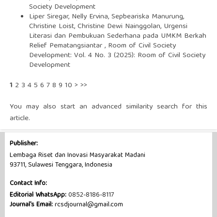
Society Development
Liper Siregar, Nelly Ervina, Sepbeariska Manurung,
Christine Loist, Christine Dewi Nainggolan,
Urgensi
Literasi dan Pembukuan Sederhana pada UMKM Berkah
Relief Pematangsiantar
,
Room of Civil Society
Development: Vol. 4 No. 3 (2025): Room of Civil Society
Development
1
2
3
4
5
6
7
8
9
10
>
>>
You may also
start an advanced similarity search
for this
article.
Publisher:
Lembaga Riset dan Inovasi Masyarakat Madani
93711, Sulawesi Tenggara, Indonesia
Contact Info:
Editorial WhatsApp:
0852-8186-8117
Journal's Email:
rcsdjournal@gmail.com