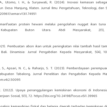
 A., Utomo, I. H., & Suryawati, R. (2024). Inovasi kemasan sebag
 Desa Manjung, Klaten. Jurnal Ilmu Pengetahuan, Teknologi, dan S
.20961/semar.v13i1.74951
 Pemanfaatan protein hewani melalui pengolahan nugget ikan tuna
 Kabupaten Buton Utara. Abdi Masyarakat, 2(1), 
021). Pembuatan abon ikan untuk peningkatan nilai tambah hasil ta
ali. Dinamisia: Jurnal Pengabdian Kepada Masyarakat, 5(4), 10
i, S., Apsari, N. C., & Raharjo, S. T. (2023). Pemberdayaan perempua
Kabupaten Tabalong. Jurnal Penelitian dan Pengabdian Kepada Ma
ppm.v4i2.50095
N. C. (2022). Upaya penanggulangan kemiskinan ekonomi di Indonesi
rjaan Sosial, 5(1), 72.
https://doi.org/10.24198/focus.v5i1.39965
). Analisis kemandirian fiskal dan belanja daerah terhadap kemiskinan di