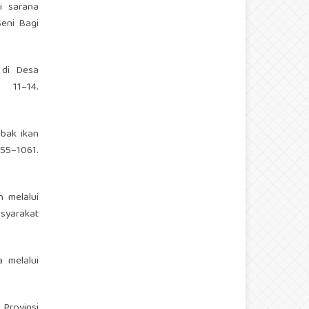
ai sarana
eni Bagi
 di Desa
11–14.
mbak ikan
55–1061.
n melalui
syarakat
a melalui
 Provinsi