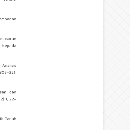
nyimpanan
pemasaran
n Kepada
 Analisis
9–321.
asan dan
2(1), 22–
rik Tanah