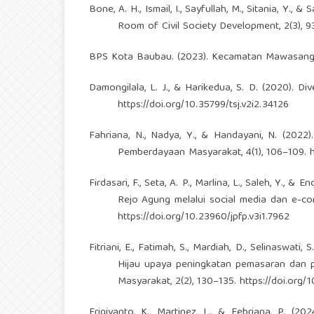
Bone, A. H., Ismail, I., Sayfullah, M., Sitania, Y.,
Room of Civil Society Development, 2(3), 
BPS Kota Baubau. (2023). Kecamatan Mawasang
Damongilala, L. J., & Harikedua, S. D. (2020). Di
https://doi.org/10.35799/tsj.v2i2.34126
Fahriana, N., Nadya, Y., & Handayani, N. (2022
Pemberdayaan Masyarakat, 4(1), 106–109.
h
Firdasari, F., Seta, A. P., Marlina, L., Saleh, Y., 
Rejo Agung melalui social media dan e-com
https://doi.org/10.23960/jpfp.v3i1.7962
Fitriani, E., Fatimah, S., Mardiah, D., Selinaswat
Hijau upaya peningkatan pemasaran dan p
Masyarakat, 2(2), 130–135.
https://doi.org/
Frigiyanto, K., Martinez, L., & Febriana, P. (