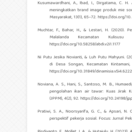
Kusumawardhani, A., Ibad, I., Dirgatama, C. H.
meningkatkan brand image produk mie soun
Masyarakat, 13(1), 65–72.
https://doi.org/10
Muchtar, F., Bahar, H., & Lestari, H. (2020).
Malalanda Kecamatan Kulisusu
https://doi.org/10.58258/abdi.v2i1.1177
Ni Putu Jesika Novianti, & Luh Putu Mahyuni. (2
di Desa Songan, Kecamatan Kintamani, B
https://doi.org/10.31849/dinamisia.v5i4.6222
Noviana, A. S., Hani, S., Santoso, M. B., Humaed
pengolahan ikan air tawar: Kuas Jirak 
(JPPM), 4(2), 92.
https://doi.org/10.24198/j
Pratiwi, S. A., Noorsyarifa, G. C., & Apsari, 
perspektif pekerja sosial. Focus: Jurnal Peke
Risdiyanto, E., Mollet, J. A., & Hutajulu, H. (2023