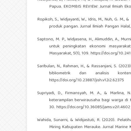
Papua. EKOMBIS REVIEW: Jurnal Ilmiah Ekon
Ropikoh, S., Widjayanti, W., Idris, M., Nuh, G. 
produk pangan. Jurnal Ilmiah Pangan Halal,
Saptono, M. P., Widjasena, H., Alimuddin, A., Mu
untuk peningkatan ekonomi masyaraka
Masyarakat, 5(1), 109.
https://doi.org/10.2
Saribulan, N., Rahman, H., & Rassanjani, S. (202
bibliometrik dan analisis kon
https://doi.org/10.23887/jish.v12i2.62375
Supriyadi, D., Firmansyah, M. A., & Marlina
keterampilan berwirausaha bagi warga di 
30.
https://doi.org/10.36085/jams.v2i1.4602
Wahida, Sunarni, & Widijastuti, R. (2020). Pe
Miring Kabupaten Merauke. Jurnal Marine Kr