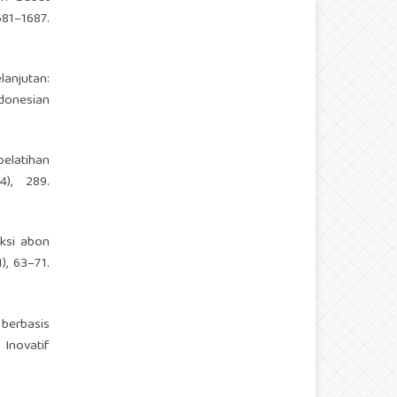
681–1687.
anjutan:
donesian
pelatihan
4), 289.
uksi abon
, 63–71.
 berbasis
 Inovatif