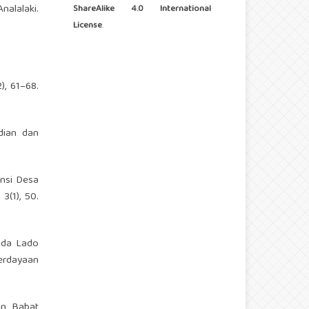
Analalaki.
ShareAlike 4.0 International
License
.
), 61–68.
bdian dan
tensi Desa
3(1), 50.
Bada Lado
erdayaan
sun Babat