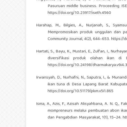
Pasuruan middle business. Proceeding ISE
https://doi.org/10.23917/iseth.4560
Harahap, M., Bilgies, A., Nurjanah, S., Syams
Mempromosikan produk unggulan dan pari
Community Journal, 4(2), 644–653.
https://
Hartati, S., Bayu, K., Mustari, E., Zulfan, I., Nur
diversifikasi produk olahan ikan di
https://doi.org/10.24198/dharmakarya.v9i4.
Irwansyah, D., Nurhafni, N., Saputra, I., & Muna
ikan tuna di Desa Lapang Barat Kabupate
https://doi.org/10.51179/pkm.v5i1.865
Isma, A., Azis, F., Azisah Alisyahbana, A. N. Q., 
mompreneurs melalui pembuatan abon ikan 
dan Pengabdian Masyarakat, 1(1), 15–24.
ht