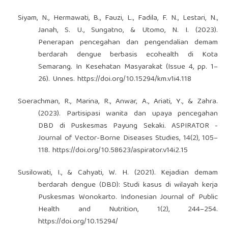
Siyam, N., Hermawati, B., Fauzi, L., Fadila, F. N., Lestari, N.,
Janah, S. U., Sungatno, & Utomo, N. I. (2023).
Penerapan pencegahan dan pengendalian demam
berdarah dengue berbasis ecohealth di Kota
Semarang. In Kesehatan Masyarakat (Issue 4, pp. 1–
26). Unnes.
https://doi.org/10.15294/km.v1i4.118
Soerachman, R., Marina, R., Anwar, A., Ariati, Y., & Zahra.
(2023). Partisipasi wanita dan upaya pencegahan
DBD di Puskesmas Payung Sekaki. ASPIRATOR -
Journal of Vector-Borne Diseases Studies, 14(2), 105–
118.
https://doi.org/10.58623/aspirator.v14i2.15
Susilowati, I., & Cahyati, W. H. (2021). Kejadian demam
berdarah dengue (DBD): Studi kasus di wilayah kerja
Puskesmas Wonokarto. Indonesian Journal of Public
Health and Nutrition, 1(2), 244–254.
https://doi.org/10.15294/