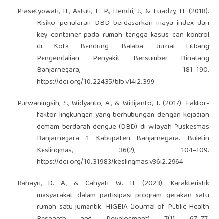
Prasetyowati, H., Astuti, E. P., Hendri, J., & Fuadzy, H. (2018).
Risiko penularan DBD berdasarkan maya index dan
key container pada rumah tangga kasus dan kontrol
di Kota Bandung. Balaba: Jurnal Litbang
Pengendalian Penyakit Bersumber Binatang
Banjarnegara, 181–190.
https://doi.org/10.22435/blb.v14i2.399
Purwaningsih, S., Widyanto, A., & Widijanto, T. (2017). Faktor-
faktor lingkungan yang berhubungan dengan kejadian
demam berdarah dengue (DBD) di wilayah Puskesmas
Banjarnegara 1 Kabupaten Banjarnegara. Buletin
Keslingmas, 36(2), 104–109.
https://doi.org/10.31983/keslingmas.v36i2.2964
Rahayu, D. A., & Cahyati, W. H. (2023). Karakteristik
masyarakat dalam partisipasi program gerakan satu
rumah satu jumantik. HIGEIA (Journal of Public Health
Research and Development), 7(1), 67–77.