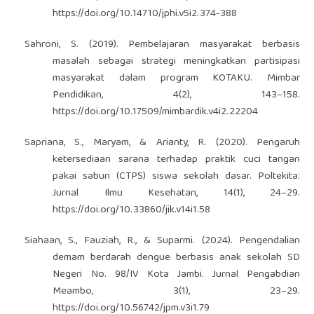
https://doi.org/10.14710/jphi.v5i2.374-388
Sahroni, S. (2019). Pembelajaran masyarakat berbasis
masalah sebagai strategi meningkatkan partisipasi
masyarakat dalam program KOTAKU. Mimbar
Pendidikan, 4(2), 143–158.
https://doi.org/10.17509/mimbardik.v4i2.22204
Sapriana, S., Maryam, & Arianty, R. (2020). Pengaruh
ketersediaan sarana terhadap praktik cuci tangan
pakai sabun (CTPS) siswa sekolah dasar. Poltekita:
Jurnal Ilmu Kesehatan, 14(1), 24–29.
https://doi.org/10.33860/jik.v14i1.58
Siahaan, S., Fauziah, R., & Suparmi. (2024). Pengendalian
demam berdarah dengue berbasis anak sekolah SD
Negeri No. 98/IV Kota Jambi. Jurnal Pengabdian
Meambo, 3(1), 23–29.
https://doi.org/10.56742/jpm.v3i1.79