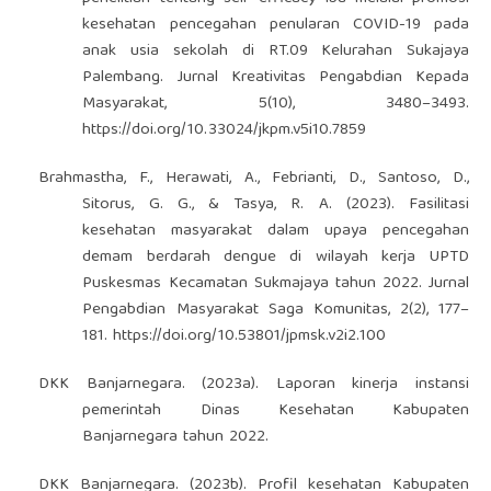
kesehatan pencegahan penularan COVID-19 pada
anak usia sekolah di RT.09 Kelurahan Sukajaya
Palembang. Jurnal Kreativitas Pengabdian Kepada
Masyarakat, 5(10), 3480–3493.
https://doi.org/10.33024/jkpm.v5i10.7859
Brahmastha, F., Herawati, A., Febrianti, D., Santoso, D.,
Sitorus, G. G., & Tasya, R. A. (2023). Fasilitasi
kesehatan masyarakat dalam upaya pencegahan
demam berdarah dengue di wilayah kerja UPTD
Puskesmas Kecamatan Sukmajaya tahun 2022. Jurnal
Pengabdian Masyarakat Saga Komunitas, 2(2), 177–
181.
https://doi.org/10.53801/jpmsk.v2i2.100
DKK Banjarnegara. (2023a). Laporan kinerja instansi
pemerintah Dinas Kesehatan Kabupaten
Banjarnegara tahun 2022.
DKK Banjarnegara. (2023b). Profil kesehatan Kabupaten