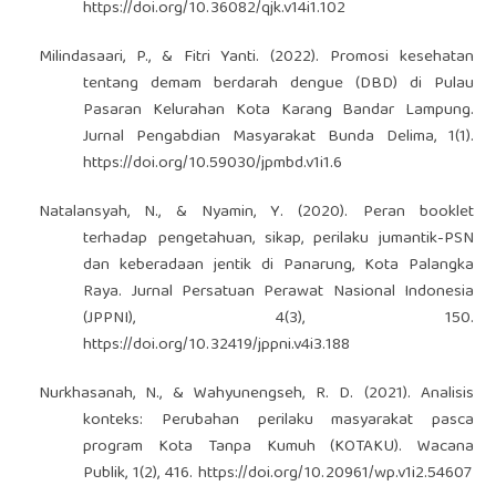
https://doi.org/10.36082/qjk.v14i1.102
Milindasaari, P., & Fitri Yanti. (2022). Promosi kesehatan
tentang demam berdarah dengue (DBD) di Pulau
Pasaran Kelurahan Kota Karang Bandar Lampung.
Jurnal Pengabdian Masyarakat Bunda Delima, 1(1).
https://doi.org/10.59030/jpmbd.v1i1.6
Natalansyah, N., & Nyamin, Y. (2020). Peran booklet
terhadap pengetahuan, sikap, perilaku jumantik-PSN
dan keberadaan jentik di Panarung, Kota Palangka
Raya. Jurnal Persatuan Perawat Nasional Indonesia
(JPPNI), 4(3), 150.
https://doi.org/10.32419/jppni.v4i3.188
Nurkhasanah, N., & Wahyunengseh, R. D. (2021). Analisis
konteks: Perubahan perilaku masyarakat pasca
program Kota Tanpa Kumuh (KOTAKU). Wacana
Publik, 1(2), 416.
https://doi.org/10.20961/wp.v1i2.54607