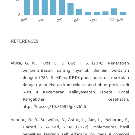
REFERENCES
Alvita, G. W., Huda, S., & Budi, I. S. (2018). Penerapan
pemberantasan sarang nyamuk demam berdarah
dengue (PSN 3 MPlus-DBD) pada anak usia sekolah
dengan pendekatan komunikasi perubahan perilaku di
SDN 4 Kecamatan Kalinyamatan Jepara. Jurnal
Pengabdian Kesehatan.
https://doi.org/10.31596/jpk.v1i1.5
Arindari, D. R., Suswitha, D., Astuti, L., Aini, L., Maharani, S.,
Hartati, S., & Sari, S. M. (2022). Implementasi hasil
penelitian tentang self efficacy ibu melalui promosi