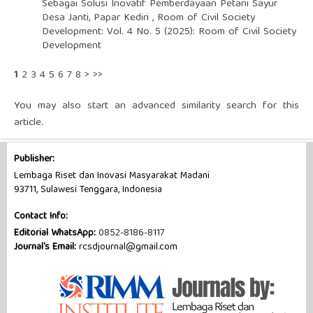
Sebagai Solusi Inovatif Pemberdayaan Petani Sayur
Desa Janti, Papar Kediri
,
Room of Civil Society
Development: Vol. 4 No. 5 (2025): Room of Civil Society
Development
1
2
3
4
5
6
7
8
>
>>
You may also
start an advanced similarity search
for this
article.
Publisher:
Lembaga Riset dan Inovasi Masyarakat Madani
93711, Sulawesi Tenggara, Indonesia
Contact Info:
Editorial WhatsApp:
0852-8186-8117
Journal's Email:
rcsdjournal@gmail.com