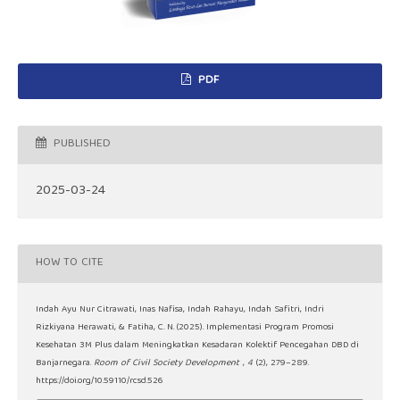
PDF
PUBLISHED
2025-03-24
HOW TO CITE
Indah Ayu Nur Citrawati, Inas Nafisa, Indah Rahayu, Indah Safitri, Indri
Rizkiyana Herawati, & Fatiha, C. N. (2025). Implementasi Program Promosi
Kesehatan 3M Plus dalam Meningkatkan Kesadaran Kolektif Pencegahan DBD di
Banjarnegara.
Room of Civil Society Development
,
4
(2), 279–289.
https://doi.org/10.59110/rcsd.526