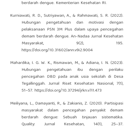
berdarah dengue. Kementerian Kesehatan RI.
Kurniawati, R. D., Sutriyawan, A., & Rahmawati, S. R. (2022).
Hubungan pengetahuan dan motivasi dengan
pelaksanaan PSN 3M Plus dalam upaya pencegahan
demam berdarah dengue. An-Nadaa Jurnal Kesehatan
Masyarakat, 9(2), 195.
https://doi.org/10.31602/ann.v9i2.9004
Mahardika, I. G. W. K., Rismawan, M., & Adiana, I. N. (2023).
Hubungan pengetahuan ibu dengan perilaku
pencegahan DBD pada anak usia sekolah di Desa
Tegallinggah. Jurnal Riset Kesehatan Nasional, 7(1),
51–57.
https://doi.org/10.37294/jrkn.v7i1.473
Meiliyana, L., Damayanti, R., & Zakianis, Z. (2020). Partisipasi
masyarakat dalam pencegahan penyakit demam
berdarah dengue: Sebuah tinjauan sistematika.
Quality: Jurnal Kesehatan, 14(1), 25–37.