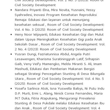
Civil Society Development: Vol. 2 No. 5 (2023): Room of
Civil Society Development
Nandara Priyanti Elna, Mira Novita, Yusnaini, Yessy
Syahradesi,
Inovasi Program Kesehatan Reproduksi
Remaja: Edukasi dan layanan untuk menunjang
kesehatan seksual
,
Room of Civil Society Development:
Vol. 4 No. 3 (2025): Room of Civil Society Development
Heny Noor Wijayanti,
Edukasi Kesehatan Gigi dan Mulut
dalam Upaya Meningkatkan Kesehatan Gigi pada Anak
Sekolah Dasar
,
Room of Civil Society Development: Vol.
2 No. 4 (2023): Room of Civil Society Development
Yusran Dungi, Fazriatunnisa Abdul, Angela Putri
Lesawengen, Kharisma Suratininggrah Latif, Srihapsin
Gaib, Veny Veify Mamengko, Melda Miranti S. Ali, Imam
Mashudi,
Edukasi dan Pemberian Makanan Bergizi
sebagai Strategi Pencegahan Stunting di Desa Bilungala
Utara
,
Room of Civil Society Development: Vol. 4 No. 5
(2025): Room of Civil Society Development
Yosefa Sarlince Atok, Isna Yuswella Babys, Ni Putu Indu
D.P. Murti, Ermi L. Alang, Ninick Corea Fernandes, Maria
M.T Duka, Fitria Atapukang,
Mengurangi Prevalensi
Stunting di Desa Pukdale melalui Edukasi Kesehatan Ibu
dan Anak
,
Room of Civil Society Development: Vol. 4