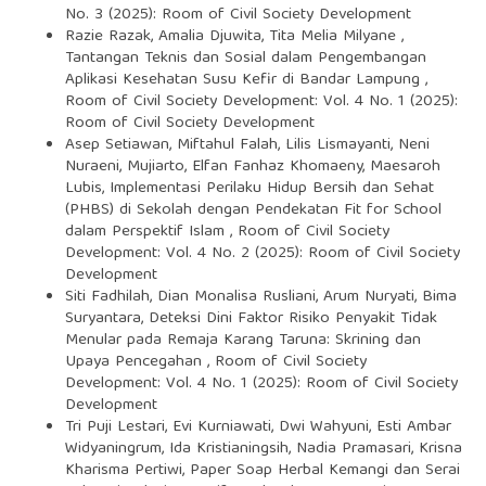
No. 3 (2025): Room of Civil Society Development
Razie Razak, Amalia Djuwita, Tita Melia Milyane ,
Tantangan Teknis dan Sosial dalam Pengembangan
Aplikasi Kesehatan Susu Kefir di Bandar Lampung
,
Room of Civil Society Development: Vol. 4 No. 1 (2025):
Room of Civil Society Development
Asep Setiawan, Miftahul Falah, Lilis Lismayanti, Neni
Nuraeni, Mujiarto, Elfan Fanhaz Khomaeny, Maesaroh
Lubis,
Implementasi Perilaku Hidup Bersih dan Sehat
(PHBS) di Sekolah dengan Pendekatan Fit for School
dalam Perspektif Islam
,
Room of Civil Society
Development: Vol. 4 No. 2 (2025): Room of Civil Society
Development
Siti Fadhilah, Dian Monalisa Rusliani, Arum Nuryati, Bima
Suryantara,
Deteksi Dini Faktor Risiko Penyakit Tidak
Menular pada Remaja Karang Taruna: Skrining dan
Upaya Pencegahan
,
Room of Civil Society
Development: Vol. 4 No. 1 (2025): Room of Civil Society
Development
Tri Puji Lestari, Evi Kurniawati, Dwi Wahyuni, Esti Ambar
Widyaningrum, Ida Kristianingsih, Nadia Pramasari, Krisna
Kharisma Pertiwi,
Paper Soap Herbal Kemangi dan Serai