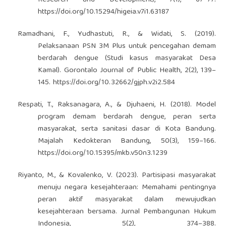
https://doi.org/10.15294/higeia.v7i1.63187
Ramadhani, F., Yudhastuti, R., & Widati, S. (2019).
Pelaksanaan PSN 3M Plus untuk pencegahan demam
berdarah dengue (Studi kasus masyarakat Desa
Kamal). Gorontalo Journal of Public Health, 2(2), 139–
145.
https://doi.org/10.32662/gjph.v2i2.584
Respati, T., Raksanagara, A., & Djuhaeni, H. (2018). Model
program demam berdarah dengue, peran serta
masyarakat, serta sanitasi dasar di Kota Bandung.
Majalah Kedokteran Bandung, 50(3), 159–166.
https://doi.org/10.15395/mkb.v50n3.1239
Riyanto, M., & Kovalenko, V. (2023). Partisipasi masyarakat
menuju negara kesejahteraan: Memahami pentingnya
peran aktif masyarakat dalam mewujudkan
kesejahteraan bersama. Jurnal Pembangunan Hukum
Indonesia, 5(2), 374–388.