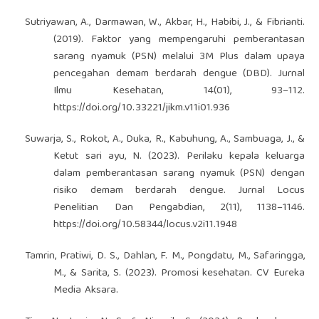
Sutriyawan, A., Darmawan, W., Akbar, H., Habibi, J., & Fibrianti.
(2019). Faktor yang mempengaruhi pemberantasan
sarang nyamuk (PSN) melalui 3M Plus dalam upaya
pencegahan demam berdarah dengue (DBD). Jurnal
Ilmu Kesehatan, 14(01), 93–112.
https://doi.org/10.33221/jikm.v11i01.936
Suwarja, S., Rokot, A., Duka, R., Kabuhung, A., Sambuaga, J., &
Ketut sari ayu, N. (2023). Perilaku kepala keluarga
dalam pemberantasan sarang nyamuk (PSN) dengan
risiko demam berdarah dengue. Jurnal Locus
Penelitian Dan Pengabdian, 2(11), 1138–1146.
https://doi.org/10.58344/locus.v2i11.1948
Tamrin, Pratiwi, D. S., Dahlan, F. M., Pongdatu, M., Safaringga,
M., & Sarita, S. (2023). Promosi kesehatan. CV Eureka
Media Aksara.