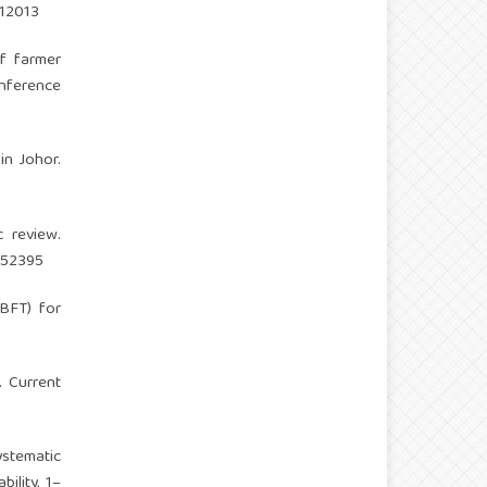
012013
of farmer
nference
in Johor.
c review.
052395
(BFT) for
. Current
stematic
ility, 1–