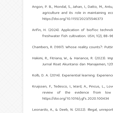
Angon, P. B., Mondal, S., Jahan, I., Datto, M., Ant
agriculture and its role in maintaining ec
https://doi.org/10.1155/2023/5546373
Arifin, H. (2024). Application of biofloc techno
freshwater fish cultivation. IJSH, 1(2), 88–9
Chambers, R. (1997). Whose reality counts?: Puttin
Hakimi, R., Fitriana, W., & Hariance, R. (2023). I
Jurnal Riset Akuntansi dan Manajemen, 12(1
Kolb, D. A. (2014). Experiential learning: Experi
Kruijssen, F., Tedesco, I., Ward, A., Pincus, L.,
review of the evidence from low a
https://doi.org/10.1016/j.gfs.2020.100434
Leonardo, A., & Deeb, N. (2022). Illegal, unrepo