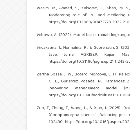
Wasim, M., Ahmed, S., Kalsoom, T., Khan, M. S
Moderating role of IoT and mediating ro
https://doi.org/10.1080/00472778.2022.21
Wibowo, A. (2022). Model bisnis ramah lingkunga
Wicaksana, I., Nurmalina, R., & Suprehatin, S. (2
Java. Jurnal AGRISEP: Kajian Masa
https://doi.org/10.31186/jagrisep.21.1.243-2
Zartha Sossa, J. W., Botero Montoya, L. H., Palaci
G. L., Gutiérrez Posada, N., Hernández Za
innovation management model (MGI)
https://doi.org/10.3390/agriculture15101069
Zuo, T., Zheng, F., Wang, L., & Xian, J. (2025). B
(Conopomorpha sinensis): Balancing pest co
102430.
https://doi.org/10.1016/j.aspen.20