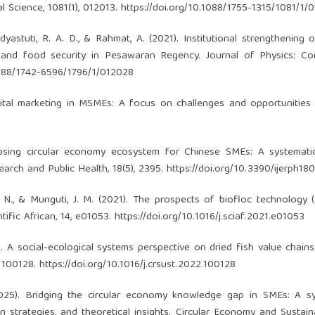
 Science, 1081(1), 012013.
https://doi.org/10.1088/1755-1315/1081/1/
 Widyastuti, R. A. D., & Rahmat, A. (2021). Institutional strengthening 
e and food security in Pesawaran Regency. Journal of Physics: Co
.1088/1742-6596/1796/1/012028
Digital marketing in MSMEs: A focus on challenges and opportunities 
roposing circular economy ecosystem for Chinese SMEs: A systemati
earch and Public Health, 18(5), 2395.
https://doi.org/10.3390/ijerph18
 D. N., & Munguti, J. M. (2021). The prospects of biofloc technology 
ific African, 14, e01053.
https://doi.org/10.1016/j.sciaf.2021.e01053
2). A social-ecological systems perspective on dried fish value chains
, 100128.
https://doi.org/10.1016/j.crsust.2022.100128
2025). Bridging the circular economy knowledge gap in SMEs: A sy
 strategies, and theoretical insights. Circular Economy and Sustainab