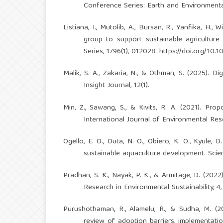
Conference Series: Earth and Environmental
Listiana, I., Mutolib, A., Bursan, R., Yanfika, H.,
group to support sustainable agricultur
Series, 1796(1), 012028.
https://doi.org/10
Malik, S. A., Zakaria, N., & Othman, S. (2025). 
Insight Journal, 12(1).
Min, Z., Sawang, S., & Kivits, R. A. (2021). P
International Journal of Environmental Res
Ogello, E. O., Outa, N. O., Obiero, K. O., Kyule,
sustainable aquaculture development. Scient
Pradhan, S. K., Nayak, P. K., & Armitage, D. (202
Research in Environmental Sustainability, 4
Purushothaman, R., Alamelu, R., & Sudha, M. (
review of adoption barriers, implementation