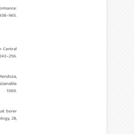
ormance:
938–965.
n Central
43–256.
 Mendoza,
stainable
, 1069.
uit borer
logy, 28,