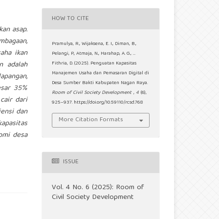
HOW TO CITE
kan asap.
mbagaan,
Pramulya, R., Wijaksena, E. I., Diman, B.,
aha ikan
Pelangi, P., Atmaja, N., Harahap, A. G., …
n adalah
Fithria, D. (2025). Penguatan Kapasitas
Manajemen Usaha dan Pemasaran Digital di
lapangan,
Desa Sumber Bakti Kabupaten Nagan Raya.
esar 35%
Room of Civil Society Development
,
4
(6),
air dari
925–937. https://doi.org/10.59110/rcsd.768
iensi dan
More Citation Formats
kapasitas
omi desa
ISSUE
Vol. 4 No. 6 (2025): Room of
Civil Society Development