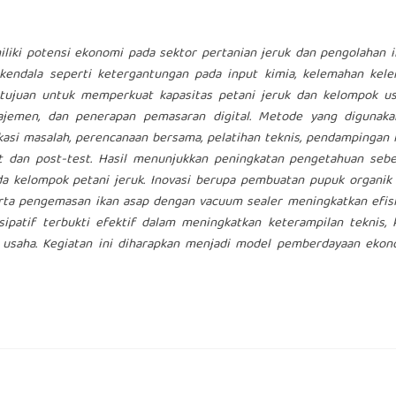
iki potensi ekonomi pada sektor pertanian jeruk dan pengolahan i
kendala seperti ketergantungan pada input kimia, kelemahan kele
rtujuan untuk memperkuat kapasitas petani jeruk dan kelompok us
najemen, dan penerapan pemasaran digital. Metode yang digunaka
ikasi masalah, perencanaan bersama, pelatihan teknis, pendampingan 
t dan post-test. Hasil menunjukkan peningkatan pengetahuan seb
 kelompok petani jeruk. Inovasi berupa pembuatan pupuk organik c
serta pengemasan ikan asap dengan vacuum sealer meningkatkan efis
sipatif terbukti efektif dalam meningkatkan keterampilan teknis, 
 usaha. Kegiatan ini diharapkan menjadi model pemberdayaan ekon