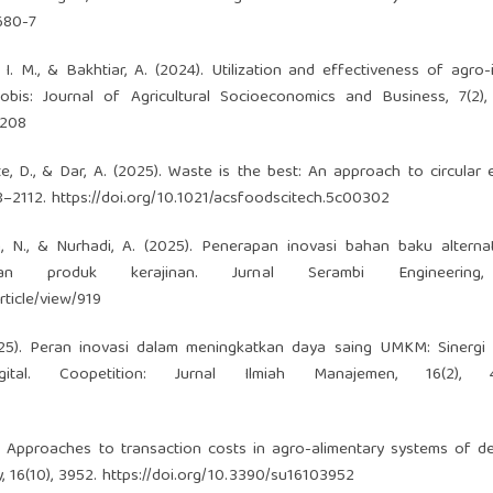
680-7
a, I. M., & Bakhtiar, A. (2024). Utilization and effectiveness of agro-i
obis: Journal of Agricultural Socioeconomics and Business, 7(2),
5208
sote, D., & Dar, A. (2025). Waste is the best: An approach to circular
8–2112.
https://doi.org/10.1021/acsfoodscitech.5c00302
uddin, N., & Nurhadi, A. (2025). Penerapan inovasi bahan baku alterna
tan produk kerajinan. Jurnal Serambi Engineering,
rticle/view/919
2025). Peran inovasi dalam meningkatkan daya saing UMKM: Sinergi 
tal. Coopetition: Jurnal Ilmiah Manajemen, 16(2), 4
s: Approaches to transaction costs in agro-alimentary systems of d
, 16(10), 3952.
https://doi.org/10.3390/su16103952