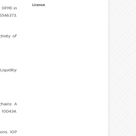
License
.
t (IPM) in
 5546373.
tivity of
iquidity:
chains: A
100434.
ions. IOP