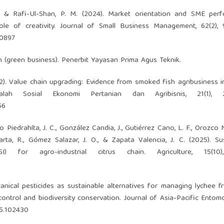
., & Rafi-Ul-Shan, P. M. (2024). Market orientation and SME perf
le of creativity. Journal of Small Business Management, 62(2), 
00897
n (green business). Penerbit Yayasan Prima Agus Teknik.
022). Value chain upgrading: Evidence from smoked fish agribusiness i
lah Sosial Ekonomi Pertanian dan Agribisnis, 21(1), 2
56
o Piedrahíta, J. C., González Candia, J., Gutiérrez Cano, L. F., Orozco
rta, R., Gómez Salazar, J. O., & Zapata Valencia, J. C. (2025). Su
 for agro-industrial citrus chain. Agriculture, 15(10)
otanical pesticides as sustainable alternatives for managing lychee fr
ntrol and biodiversity conservation. Journal of Asia-Pacific Entomo
25.102430