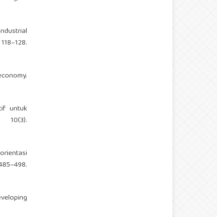
ndustrial
 118–128.
 economy.
tif untuk
 10(3).
orientasi
85–498.
eveloping