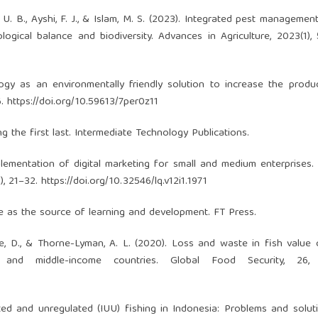
u, U. B., Ayshi, F. J., & Islam, M. S. (2023). Integrated pest managemen
ological balance and biodiversity. Advances in Agriculture, 2023(1),
logy as an environmentally friendly solution to increase the produc
6.
https://doi.org/10.59613/7per0z11
g the first last. Intermediate Technology Publications.
mplementation of digital marketing for small and medium enterprises. L
), 21–32.
https://doi.org/10.32546/lq.v12i1.1971
ence as the source of learning and development. FT Press.
 Love, D., & Thorne-Lyman, A. L. (2020). Loss and waste in fish value 
nd middle-income countries. Global Food Security, 26, 
rted and unregulated (IUU) fishing in Indonesia: Problems and solut