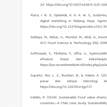
20.
https://doi.org/10.1007/s43615-025-00
Putra, I. B. D., Djelantik, A. A. A. W. S., Sudarm
digital marketing in Malang Raya. Agriec
https://doi.org/10.22219/agriecobis.v7i02.3
Siddiqui, M., Akbar, U., Mondol, M., Abdi, G., Ka
ACS Food Science & Technology, 5(6), 209
Sufitrayati, S., Fitriliana, F., Ulfia, U., Syams
efisiensi biaya dan keberlanju
https://jse.serambimekkah.id/index.php/jse/a
Suparto, Nur, L. Z., Rusdian, B., & Hakim, A. (
pasar dan adopsi teknologi digi
https://doi.org/10.32670/vr3gz727
Valdés, R. (2024). Sustainable food value chain
countries—A Chile case study. Sustainability