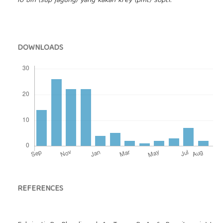
lo bin (sup jagung) yang kakan krey (pmt) sopti.
DOWNLOADS
REFERENCES