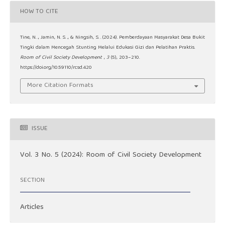
HOW TO CITE
Tine, N. ., Jamin, N. S. ., & Ningsih, S. . (2024). Pemberdayaan Masyarakat Desa Bukit
Tingki dalam Mencegah Stunting Melalui Edukasi Gizi dan Pelatihan Praktis.
Room of Civil Society Development
,
3
(5), 203–210.
https://doi.org/10.59110/rcsd.420
More Citation Formats
ISSUE
Vol. 3 No. 5 (2024): Room of Civil Society Development
SECTION
Articles