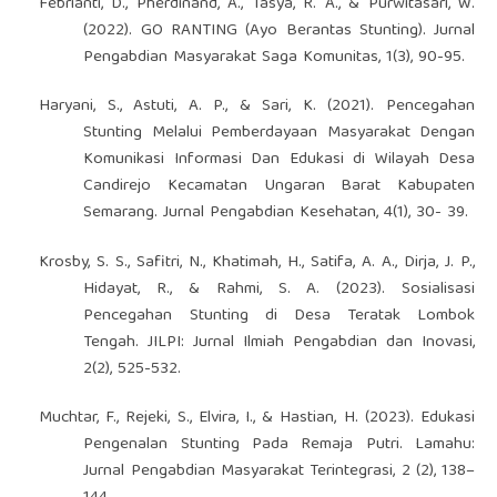
Febrianti, D., Pherdinand, A., Tasya, R. A., & Purwitasari, W.
(2022). GO RANTING (Ayo Berantas Stunting). Jurnal
Pengabdian Masyarakat Saga Komunitas, 1(3), 90-95.
Haryani, S., Astuti, A. P., & Sari, K. (2021). Pencegahan
Stunting Melalui Pemberdayaan Masyarakat Dengan
Komunikasi Informasi Dan Edukasi di Wilayah Desa
Candirejo Kecamatan Ungaran Barat Kabupaten
Semarang. Jurnal Pengabdian Kesehatan, 4(1), 30- 39.
Krosby, S. S., Safitri, N., Khatimah, H., Satifa, A. A., Dirja, J. P.,
Hidayat, R., & Rahmi, S. A. (2023). Sosialisasi
Pencegahan Stunting di Desa Teratak Lombok
Tengah. JILPI: Jurnal Ilmiah Pengabdian dan Inovasi,
2(2), 525-532.
Muchtar, F., Rejeki, S., Elvira, I., & Hastian, H. (2023). Edukasi
Pengenalan Stunting Pada Remaja Putri. Lamahu:
Jurnal Pengabdian Masyarakat Terintegrasi, 2 (2), 138–