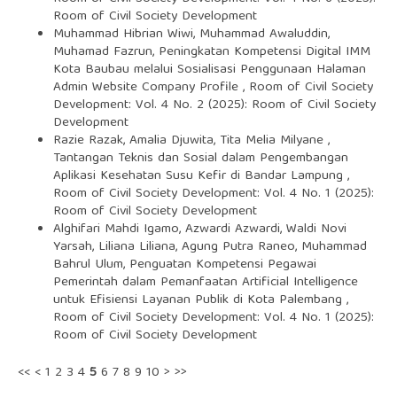
Room of Civil Society Development
Muhammad Hibrian Wiwi, Muhammad Awaluddin,
Muhamad Fazrun,
Peningkatan Kompetensi Digital IMM
Kota Baubau melalui Sosialisasi Penggunaan Halaman
Admin Website Company Profile
,
Room of Civil Society
Development: Vol. 4 No. 2 (2025): Room of Civil Society
Development
Razie Razak, Amalia Djuwita, Tita Melia Milyane ,
Tantangan Teknis dan Sosial dalam Pengembangan
Aplikasi Kesehatan Susu Kefir di Bandar Lampung
,
Room of Civil Society Development: Vol. 4 No. 1 (2025):
Room of Civil Society Development
Alghifari Mahdi Igamo, Azwardi Azwardi, Waldi Novi
Yarsah, Liliana Liliana, Agung Putra Raneo, Muhammad
Bahrul Ulum,
Penguatan Kompetensi Pegawai
Pemerintah dalam Pemanfaatan Artificial Intelligence
untuk Efisiensi Layanan Publik di Kota Palembang
,
Room of Civil Society Development: Vol. 4 No. 1 (2025):
Room of Civil Society Development
<<
<
1
2
3
4
5
6
7
8
9
10
>
>>