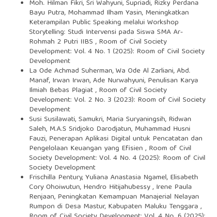
Moh. Hilman Fikri, Sri Wahyuni, Supriadi, Rizky Perdana
Bayu Putra, Mohammad Ilham Yasin,
Meningkatkan
Keterampilan Public Speaking melalui Workshop
Storytelling: Studi Intervensi pada Siswa SMA Ar-
Rohmah 2 Putri IIBS
,
Room of Civil Society
Development: Vol. 4 No. 1 (2025): Room of Civil Society
Development
La Ode Achmad Suherman, Wa Ode Al Zarliani, Abd.
Manaf, Irwan Irwan, Ade Nurwahyuni,
Penulisan Karya
Ilmiah Bebas Plagiat
,
Room of Civil Society
Development: Vol. 2 No. 3 (2023): Room of Civil Society
Development
Susi Susilawati, Samukri, Maria Suryaningsih, Ridwan
Saleh, M.A.S Sridjoko Darodjatun, Muhammad Husni
Fauzi,
Penerapan Aplikasi Digital untuk Pencatatan dan
Pengelolaan Keuangan yang Efisien
,
Room of Civil
Society Development: Vol. 4 No. 4 (2025): Room of Civil
Society Development
Frischilla Pentury, Yuliana Anastasia Ngamel, Elisabeth
Cory Ohoiwutun, Hendro Hitijahubessy , Irene Paula
Renjaan,
Peningkatan Kemampuan Manajerial Nelayan
Rumpon di Desa Mastur, Kabupaten Maluku Tenggara
,
Room of Civil Society Development: Vol. 4 No. 6 (2025):